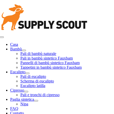
Salta
al
contenuto
Attiva/disattiva
navigazione
Casa
Bambù
Pali di bambù naturale
Pali in bambù sintetico Fauxbam
Pannelli di bambù sintetico Fauxbam
Tappetini in bambù sintetico Fauxbam
Eucalipto
Pali di eucalipto
Scherma di eucalipto
Eucalipto latilla
Cipresso
Pali e tronchi di cipresso
Paglia sintetica
Nipa
FAQ
Contatto