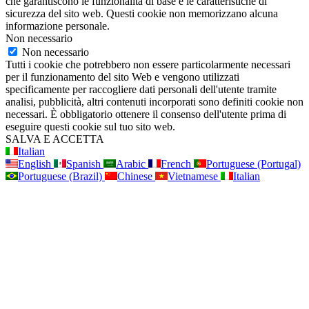
che garantiscono le funzionalità di base e le caratteristiche di
sicurezza del sito web. Questi cookie non memorizzano alcuna
informazione personale.
Non necessario
Non necessario
Tutti i cookie che potrebbero non essere particolarmente necessari
per il funzionamento del sito Web e vengono utilizzati
specificamente per raccogliere dati personali dell'utente tramite
analisi, pubblicità, altri contenuti incorporati sono definiti cookie non
necessari. È obbligatorio ottenere il consenso dell'utente prima di
eseguire questi cookie sul tuo sito web.
SALVA E ACCETTA
Italian
English
Spanish
Arabic
French
Portuguese (Portugal)
Portuguese (Brazil)
Chinese
Vietnamese
Italian
Vai
in
alto