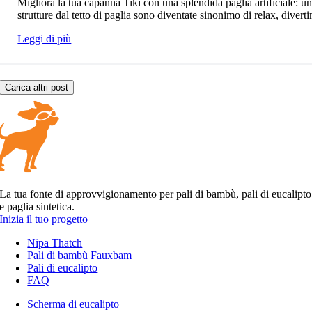
Migliora la tua capanna Tiki con una splendida paglia artificiale: u
strutture dal tetto di paglia sono diventate sinonimo di relax, diverti
Leggi di più
Carica altri post
La tua fonte di approvvigionamento per pali di bambù, pali di eucalipto
e paglia sintetica.
Inizia il tuo progetto
Nipa Thatch
Pali di bambù Fauxbam
Pali di eucalipto
FAQ
Scherma di eucalipto