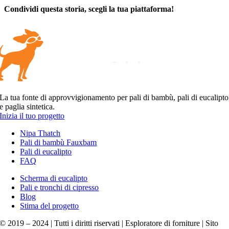
Condividi questa storia, scegli la tua piattaforma!
Facebook
X
Reddit
LinkedIn
WhatsApp
Tumblr
Pinterest
Vk
E-
mail
La tua fonte di approvvigionamento per pali di bambù, pali di eucalipto
e paglia sintetica.
Inizia il tuo progetto
Nipa Thatch
Pali di bambù Fauxbam
Pali di eucalipto
FAQ
Scherma di eucalipto
Pali e tronchi di cipresso
Blog
Stima del progetto
© 2019 – 2024 | Tutti i diritti riservati | Esploratore di forniture | Sito