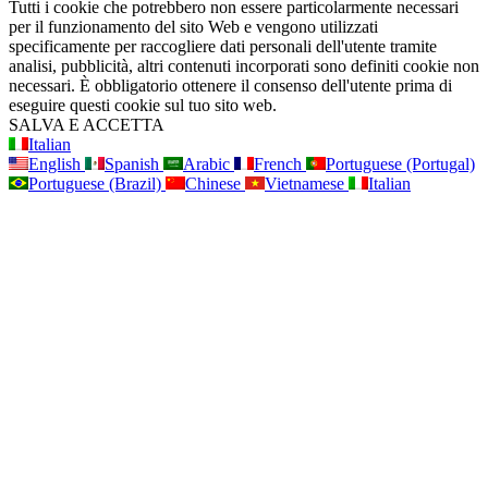
Tutti i cookie che potrebbero non essere particolarmente necessari
per il funzionamento del sito Web e vengono utilizzati
specificamente per raccogliere dati personali dell'utente tramite
analisi, pubblicità, altri contenuti incorporati sono definiti cookie non
necessari. È obbligatorio ottenere il consenso dell'utente prima di
eseguire questi cookie sul tuo sito web.
SALVA E ACCETTA
Italian
English
Spanish
Arabic
French
Portuguese (Portugal)
Portuguese (Brazil)
Chinese
Vietnamese
Italian
Vai
in
alto