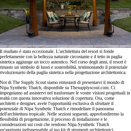
Il risultato è stato eccezionale. L'architettura del resort si fonde
perfettamente con la bellezza naturale circostante e il tetto in paglia
sintetica aggiunge un tocco autentico. Nel corso degli anni, il resort è
rimasto un simbolo di lusso e sostenibilità, testimoniando il potenziale
rivoluzionario della paglia sintetica nella progettazione architettonica.
Noi di The Supply Scout siamo entusiasti di presentarvi il mondo di
Nipa Synthetic Thatch, disponibile su Thesupplyscout.com. Ci
impegniamo ad assistervi nel trasformare le vostre visioni progettuali in
realtà con questa innovativa soluzione di copertura. Ora, come
architetti e designer, avete l'opportunità esclusiva di sfruttare il
potenziale di Nipa Synthetic Thatch e rimodellare il panorama
dell'architettura tropicale. Nelle sezioni seguenti, approfondiremo la
flessibilità di progettazione, il processo di installazione e le
considerazioni sui costi che rendono Nipa Synthetic Thatch
un'aggiunta indispensabile al tuo kit di strumenti architettonici.