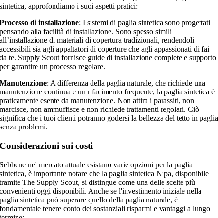
sintetica, approfondiamo i suoi aspetti pratici:
Processo di installazione
: I sistemi di paglia sintetica sono progettati
pensando alla facilità di installazione. Sono spesso simili
all’installazione di materiali di copertura tradizionali, rendendoli
accessibili sia agli appaltatori di coperture che agli appassionati di fai
da te. Supply Scout fornisce guide di installazione complete e supporto
per garantire un processo regolare.
Manutenzione
: A differenza della paglia naturale, che richiede una
manutenzione continua e un rifacimento frequente, la paglia sintetica è
praticamente esente da manutenzione. Non attira i parassiti, non
marcisce, non ammuffisce e non richiede trattamenti regolari. Ciò
significa che i tuoi clienti potranno godersi la bellezza del tetto in pagli
senza problemi.
Considerazioni sui costi
Sebbene nel mercato attuale esistano varie opzioni per la paglia
sintetica, è importante notare che la paglia sintetica Nipa, disponibile
tramite The Supply Scout, si distingue come una delle scelte più
convenienti oggi disponibili. Anche se l'investimento iniziale nella
paglia sintetica può superare quello della paglia naturale, è
fondamentale tenere conto dei sostanziali risparmi e vantaggi a lungo
termine: