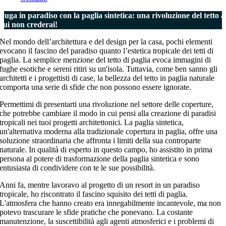
Fuga in paradiso con la paglia sintetica: una rivoluzione del tetto a
cui non crederai!
Nel mondo dell’architettura e del design per la casa, pochi elementi
evocano il fascino del paradiso quanto l’estetica tropicale dei tetti di
paglia. La semplice menzione del tetto di paglia evoca immagini di
fughe esotiche e sereni ritiri su un'isola. Tuttavia, come ben sanno gli
architetti e i progettisti di case, la bellezza del tetto in paglia naturale
comporta una serie di sfide che non possono essere ignorate.
Permettimi di presentarti una rivoluzione nel settore delle coperture,
che potrebbe cambiare il modo in cui pensi alla creazione di paradisi
tropicali nei tuoi progetti architettonici. La paglia sintetica,
un'alternativa moderna alla tradizionale copertura in paglia, offre una
soluzione straordinaria che affronta i limiti della sua controparte
naturale. In qualità di esperto in questo campo, ho assistito in prima
persona al potere di trasformazione della paglia sintetica e sono
entusiasta di condividere con te le sue possibilità.
Anni fa, mentre lavoravo al progetto di un resort in un paradiso
tropicale, ho riscontrato il fascino squisito dei tetti di paglia.
L'atmosfera che hanno creato era innegabilmente incantevole, ma non
potevo trascurare le sfide pratiche che ponevano. La costante
manutenzione, la suscettibilità agli agenti atmosferici e i problemi di