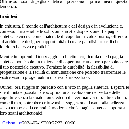
Offrire soluzioni di paglia sintetica ti posiziona in prima linea in questa
tendenza.
In sintesi
In chiusura, il mondo dell'architettura e del design è in evoluzione e,
con esso, i materiali e le soluzioni a nostra disposizione. La paglia
sintetica è emersa come materiale di copertura rivoluzionario, offrendo
ad architetti e designer l'opportunità di creare paradisi tropicali che
fondono bellezza e praticità.
Mentre intraprendi il tuo viaggio architettonico, ricorda che la paglia
sintetica non è solo un materiale di copertura; è una porta per sbloccare
il tuo potenziale creativo. Fornisce la durabilità, la flessibilità di
progettazione e la facilità di manutenzione che possono trasformare le
vostre visioni progettuali in una realtà mozzafiato.
Quindi, osa fuggire in paradiso con il tetto in paglia sintetica. Esplora l
sue illimitate possibilità e scoprirai una rivoluzione nel settore delle
coperture senza la quale non crederai di aver mai vissuto. I tuoi clienti,
come il mio, potrebbero ritrovarsi in soggezione davanti alla bellezza
senza tempo e alla comodità moderna che la paglia sintetica apporta ai
loro sogni architettonici.
Gelsomino
2024-02-19T09:27:23+00:00