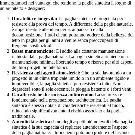
Immergiamoci nei vantaggi che rendono la paglia sintetica il sogno di
un architetto e designer:
Durabilità e longevità:
La paglia sintetica è progettata per
resistere alla prova del tempo. A differenza della paglia naturale,
è impermeabile alle intemperie, ai parassiti e alla
decomposizione. I tuoi clienti potranno godere della bellezza del
tetto in paglia per gli anni a venire senza preoccuparsi di
frequenti sostituzioni.
Bassa manutenzione:
Dì addio alla costante manutenzione
richiesta dalla paglia naturale. La paglia sintetica richiede una
manutenzione minima, liberando tempo e risorse per altri aspetti
dei tuoi progetti architettonici.
Resistenza agli agenti atmosferici:
Che tu stia lavorando a un
progetto in un clima tropicale umido o in un ambiente rigido e
imprevedibile, la paglia sintetica può resistere a tutto. Non si
degraderà sotto il sole cocente, la pioggia battente o i forti venti.
Caratteristiche di sicurezza antincendio:
La sicurezza è
fondamentale nella progettazione architettonica. La paglia
sintetica è spesso dotata di caratteristiche resistenti al fuoco,
riducendo significativamente il rischio associato alla paglia
tradizionale.
Autenticità estetica:
Uno degli aspetti più notevoli della paglia
sintetica è la sua capacità di replicare autenticamente l'aspetto
della paglia naturale. I tuoi clienti potranno godere del fascino