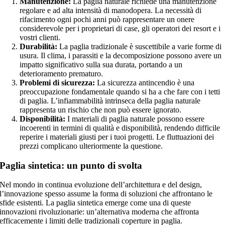
Manutenzione:
La paglia naturale richiede una manutenzione
regolare e ad alta intensità di manodopera. La necessità di
rifacimento ogni pochi anni può rappresentare un onere
considerevole per i proprietari di case, gli operatori dei resort e i
vostri clienti.
Durabilità:
La paglia tradizionale è suscettibile a varie forme di
usura. Il clima, i parassiti e la decomposizione possono avere un
impatto significativo sulla sua durata, portando a un
deterioramento prematuro.
Problemi di sicurezza:
La sicurezza antincendio è una
preoccupazione fondamentale quando si ha a che fare con i tetti
di paglia. L’infiammabilità intrinseca della paglia naturale
rappresenta un rischio che non può essere ignorato.
Disponibilità:
I materiali di paglia naturale possono essere
incoerenti in termini di qualità e disponibilità, rendendo difficile
reperire i materiali giusti per i tuoi progetti. Le fluttuazioni dei
prezzi complicano ulteriormente la questione.
Paglia sintetica: un punto di svolta
Nel mondo in continua evoluzione dell’architettura e del design,
l’innovazione spesso assume la forma di soluzioni che affrontano le
sfide esistenti. La paglia sintetica emerge come una di queste
innovazioni rivoluzionarie: un’alternativa moderna che affronta
efficacemente i limiti delle tradizionali coperture in paglia.