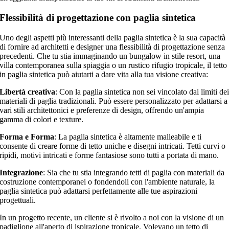
Flessibilità di progettazione con paglia sintetica
Uno degli aspetti più interessanti della paglia sintetica è la sua capacità
di fornire ad architetti e designer una flessibilità di progettazione senza
precedenti. Che tu stia immaginando un bungalow in stile resort, una
villa contemporanea sulla spiaggia o un rustico rifugio tropicale, il tetto
in paglia sintetica può aiutarti a dare vita alla tua visione creativa:
Libertà creativa
: Con la paglia sintetica non sei vincolato dai limiti de
materiali di paglia tradizionali. Può essere personalizzato per adattarsi a
vari stili architettonici e preferenze di design, offrendo un'ampia
gamma di colori e texture.
Forma e Forma
: La paglia sintetica è altamente malleabile e ti
consente di creare forme di tetto uniche e disegni intricati. Tetti curvi o
ripidi, motivi intricati e forme fantasiose sono tutti a portata di mano.
Integrazione
: Sia che tu stia integrando tetti di paglia con materiali da
costruzione contemporanei o fondendoli con l'ambiente naturale, la
paglia sintetica può adattarsi perfettamente alle tue aspirazioni
progettuali.
In un progetto recente, un cliente si è rivolto a noi con la visione di un
padiglione all'aperto di ispirazione tropicale. Volevano un tetto di