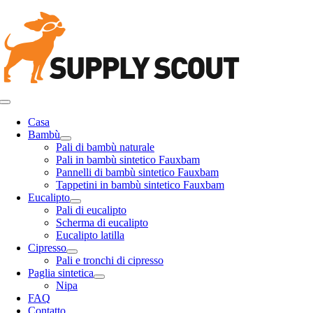
Salta
al
contenuto
Attiva/disattiva
navigazione
Casa
Bambù
Pali di bambù naturale
Pali in bambù sintetico Fauxbam
Pannelli di bambù sintetico Fauxbam
Tappetini in bambù sintetico Fauxbam
Eucalipto
Pali di eucalipto
Scherma di eucalipto
Eucalipto latilla
Cipresso
Pali e tronchi di cipresso
Paglia sintetica
Nipa
FAQ
Contatto