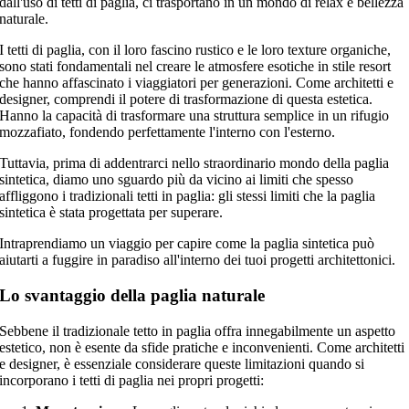
dall'uso di tetti di paglia, ci trasportano in un mondo di relax e bellezza
naturale.
I tetti di paglia, con il loro fascino rustico e le loro texture organiche,
sono stati fondamentali nel creare le atmosfere esotiche in stile resort
che hanno affascinato i viaggiatori per generazioni. Come architetti e
designer, comprendi il potere di trasformazione di questa estetica.
Hanno la capacità di trasformare una struttura semplice in un rifugio
mozzafiato, fondendo perfettamente l'interno con l'esterno.
Tuttavia, prima di addentrarci nello straordinario mondo della paglia
sintetica, diamo uno sguardo più da vicino ai limiti che spesso
affliggono i tradizionali tetti in paglia: gli stessi limiti che la paglia
sintetica è stata progettata per superare.
Intraprendiamo un viaggio per capire come la paglia sintetica può
aiutarti a fuggire in paradiso all'interno dei tuoi progetti architettonici.
Lo svantaggio della paglia naturale
Sebbene il tradizionale tetto in paglia offra innegabilmente un aspetto
estetico, non è esente da sfide pratiche e inconvenienti. Come architetti
e designer, è essenziale considerare queste limitazioni quando si
incorporano i tetti di paglia nei propri progetti: