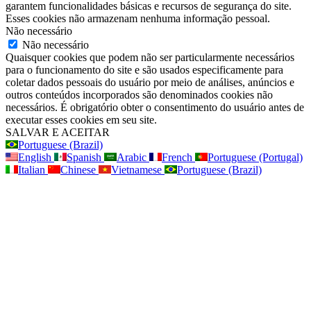
garantem funcionalidades básicas e recursos de segurança do site.
Esses cookies não armazenam nenhuma informação pessoal.
Não necessário
Não necessário
Quaisquer cookies que podem não ser particularmente necessários
para o funcionamento do site e são usados especificamente para
coletar dados pessoais do usuário por meio de análises, anúncios e
outros conteúdos incorporados são denominados cookies não
necessários. É obrigatório obter o consentimento do usuário antes de
executar esses cookies em seu site.
SALVAR E ACEITAR
Portuguese (Brazil)
English
Spanish
Arabic
French
Portuguese (Portugal)
Italian
Chinese
Vietnamese
Portuguese (Brazil)
Ir
para
o
topo