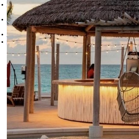
柏
柏树杆和原木
合成茅草
尼帕
常问问题
接触