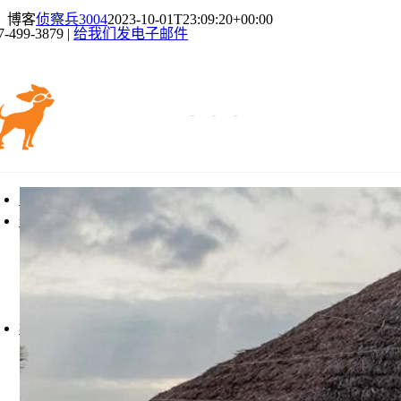
跳
博客
侦察兵3004
2023-10-01T23:09:20+00:00
7-499-3879 |
给我们发电子邮件
到
内
容
切
换
家
导
竹子
航
天然竹竿
Fauxbam 合成竹竿
Fauxbam 合成竹板
Fauxbam 合成竹席
桉树
桉树杆
桉树围栏
桉树