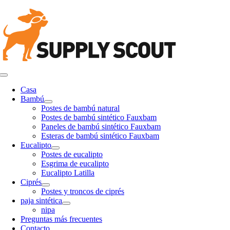
saltar
al
contenido
Navegación
de
Casa
palanca
Bambú
Postes de bambú natural
Postes de bambú sintético Fauxbam
Paneles de bambú sintético Fauxbam
Esteras de bambú sintético Fauxbam
Eucalipto
Postes de eucalipto
Esgrima de eucalipto
Eucalipto Latilla
Ciprés
Postes y troncos de ciprés
paja sintética
nipa
Preguntas más frecuentes
Contacto