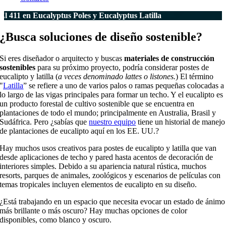
El 411 en Eucalyptus Poles y Eucalyptus Latilla
¿Busca soluciones de diseño sostenible?
Si eres diseñador o arquitecto y buscas
materiales de construcción
sostenibles
para su próximo proyecto, podría considerar postes de
eucalipto y latilla (
a veces denominado lattes o listones.
) El término
"
Latilla
” se refiere a uno de varios palos o ramas pequeñas colocadas a
lo largo de las vigas principales para formar un techo. Y el eucalipto es
un producto forestal de cultivo sostenible que se encuentra en
plantaciones de todo el mundo; principalmente en Australia, Brasil y
Sudáfrica. Pero ¿sabías que
nuestro equipo
tiene un historial de manejo
de plantaciones de eucalipto aquí en los EE. UU.?
Hay muchos usos creativos para postes de eucalipto y latilla que van
desde aplicaciones de techo y pared hasta acentos de decoración de
interiores simples. Debido a su apariencia natural rústica, muchos
resorts, parques de animales, zoológicos y escenarios de películas con
temas tropicales incluyen elementos de eucalipto en su diseño.
¿Está trabajando en un espacio que necesita evocar un estado de ánimo
más brillante o más oscuro? Hay muchas opciones de color
disponibles, como blanco y oscuro.