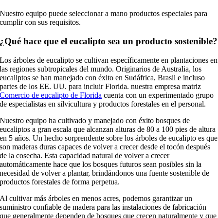
Nuestro equipo puede seleccionar a mano productos especiales para
cumplir con sus requisitos.
¿Qué hace que el eucalipto sea un producto sostenible?
Los árboles de eucalipto se cultivan específicamente en plantaciones en
las regiones subtropicales del mundo. Originarios de Australia, los
eucaliptos se han manejado con éxito en Sudáfrica, Brasil e incluso
partes de los EE. UU. para incluir Florida. nuestra empresa matriz
Comercio de eucalipto de Florida
cuenta con un experimentado grupo
de especialistas en silvicultura y productos forestales en el personal.
Nuestro equipo ha cultivado y manejado con éxito bosques de
eucaliptos a gran escala que alcanzan alturas de 80 a 100 pies de altura
en 5 años. Un hecho sorprendente sobre los árboles de eucalipto es que
son maderas duras capaces de volver a crecer desde el tocón después
de la cosecha. Esta capacidad natural de volver a crecer
automáticamente hace que los bosques futuros sean posibles sin la
necesidad de volver a plantar, brindándonos una fuente sostenible de
productos forestales de forma perpetua.
Al cultivar más árboles en menos acres, podemos garantizar un
suministro confiable de madera para las instalaciones de fabricación
que generalmente dependen de bosques que crecen naturalmente y que