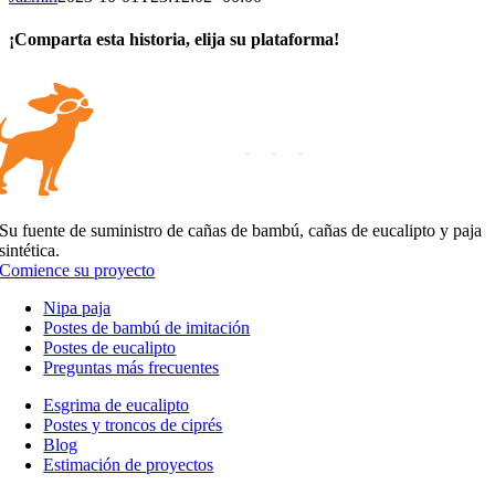
¡Comparta esta historia, elija su plataforma!
Facebook
X
Reddit
LinkedIn
WhatsApp
Tumblr
Pinterest
vk
Correo
electrónico
Su fuente de suministro de cañas de bambú, cañas de eucalipto y paja
sintética.
Comience su proyecto
Nipa paja
Postes de bambú de imitación
Postes de eucalipto
Preguntas más frecuentes
Esgrima de eucalipto
Postes y troncos de ciprés
Blog
Estimación de proyectos