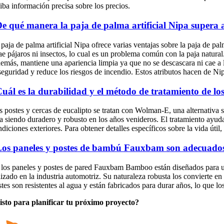
ciba información precisa sobre los precios.
e qué manera la paja de palma artificial Nipa supera 
 paja de palma artificial Nipa ofrece varias ventajas sobre la paja de p
rae pájaros ni insectos, lo cual es un problema común con la paja natural
emás, mantiene una apariencia limpia ya que no se descascara ni cae a las
 seguridad y reduce los riesgos de incendio. Estos atributos hacen de N
uál es la durabilidad y el método de tratamiento de los 
s postes y cercas de eucalipto se tratan con Wolman-E, una alternativa 
ga siendo duradero y robusto en los años venideros. El tratamiento ayuda
diciones exteriores. Para obtener detalles específicos sobre la vida útil
os paneles y postes de bambú Fauxbam son adecuados 
, los paneles y postes de pared Fauxbam Bamboo están diseñados para us
ilizado en la industria automotriz. Su naturaleza robusta los convierte 
tes son resistentes al agua y están fabricados para durar años, lo que l
isto para planificar tu próximo proyecto?