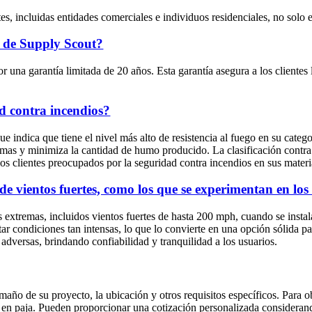
es, incluidas entidades comerciales e individuos residenciales, no solo
a de Supply Scout?
r una garantía limitada de 20 años. Esta garantía asegura a los clientes
ad contra incendios?
e indica que tiene el nivel más alto de resistencia al fuego en su catego
amas y minimiza la cantidad de humo producido. La clasificación contra
los clientes preocupados por la seguridad contra incendios en sus materi
 de vientos fuertes, como los que se experimentan en lo
as extremas, incluidos vientos fuertes de hasta 200 mph, cuando se insta
r condiciones tan intensas, lo que lo convierte en una opción sólida par
 adversas, brindando confiabilidad y tranquilidad a los usuarios.
 tamaño de su proyecto, la ubicación y otros requisitos específicos. Par
s en paja. Pueden proporcionar una cotización personalizada considerand