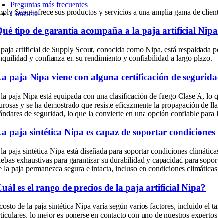
Preguntas más frecuentes
pply Scout ofrece sus productos y servicios a una amplia gama de client
Contacto
ué tipo de garantía acompaña a la paja artificial Nip
 paja artificial de Supply Scout, conocida como Nipa, está respaldada po
anquilidad y confianza en su rendimiento y confiabilidad a largo plazo.
a paja Nipa viene con alguna certificación de segurid
 la paja Nipa está equipada con una clasificación de fuego Clase A, lo qu
gurosas y se ha demostrado que resiste eficazmente la propagación de ll
tándares de seguridad, lo que la convierte en una opción confiable para 
a paja sintética Nipa es capaz de soportar condiciones
, la paja sintética Nipa está diseñada para soportar condiciones climátic
uebas exhaustivas para garantizar su durabilidad y capacidad para soporta
e la paja permanezca segura e intacta, incluso en condiciones climáticas
uál es el rango de precios de la paja artificial Nipa?
 costo de la paja sintética Nipa varía según varios factores, incluido el
rticulares, lo mejor es ponerse en contacto con uno de nuestros experto