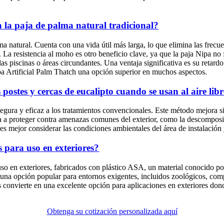
a la paja de palma natural tradicional?
alma natural. Cuenta con una vida útil más larga, lo que elimina las fre
. La resistencia al moho es otro beneficio clave, ya que la paja Nipa no
 piscinas o áreas circundantes. Una ventaja significativa es su retardo 
ipa Artificial Palm Thatch una opción superior en muchos aspectos.
postes y cercas de eucalipto cuando se usan al aire lib
segura y eficaz a los tratamientos convencionales. Este método mejora s
 a proteger contra amenazas comunes del exterior, como la descomposició
, es mejor considerar las condiciones ambientales del área de instalación
para uso en exteriores?
o en exteriores, fabricados con plástico ASA, un material conocido po
en una opción popular para entornos exigentes, incluidos zoológicos, com
os convierte en una excelente opción para aplicaciones en exteriores dond
Obtenga su cotización personalizada aquí