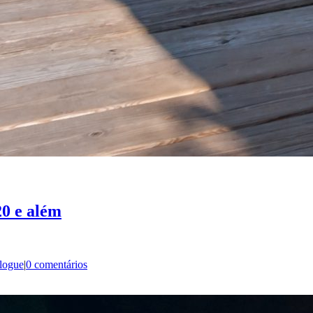
20 e além
logue
|
0 comentários