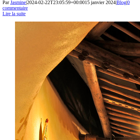
Par
Jasmine
|
2024-02-22T23:05:59+00:00
15 janvier 2024
|
Blog
|
0
commentaire
Lire la suite