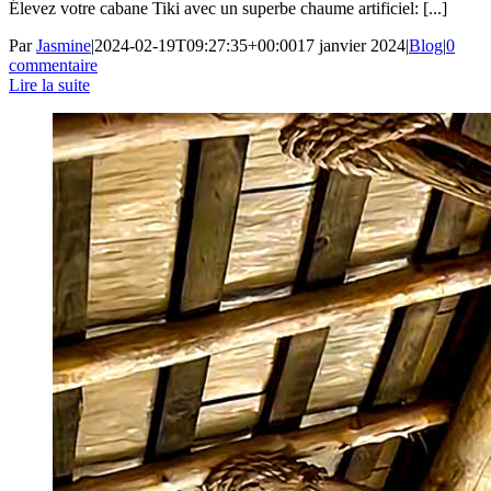
Élevez votre cabane Tiki avec un superbe chaume artificiel: [...]
Par
Jasmine
|
2024-02-19T09:27:35+00:00
17 janvier 2024
|
Blog
|
0
commentaire
Lire la suite