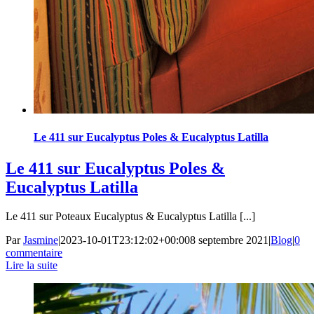
Le 411 sur Eucalyptus Poles & Eucalyptus Latilla
Le 411 sur Eucalyptus Poles &
Eucalyptus Latilla
Le 411 sur Poteaux Eucalyptus & Eucalyptus Latilla [...]
Par
Jasmine
|
2023-10-01T23:12:02+00:00
8 septembre 2021
|
Blog
|
0
commentaire
Lire la suite