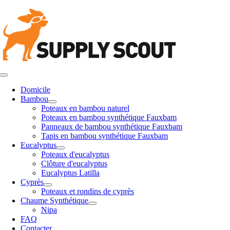
Aller
au
contenu
Basculer
la
Domicile
navigation
Bambou
Poteaux en bambou naturel
Poteaux en bambou synthétique Fauxbam
Panneaux de bambou synthétique Fauxbam
Tapis en bambou synthétique Fauxbam
Eucalyptus
Poteaux d'eucalyptus
Clôture d'eucalyptus
Eucalyptus Latilla
Cyprès
Poteaux et rondins de cyprès
Chaume Synthétique
Nipa
FAQ
Contacter