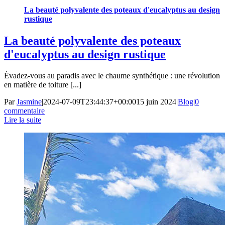
La beauté polyvalente des poteaux d'eucalyptus au design
rustique
La beauté polyvalente des poteaux
d'eucalyptus au design rustique
Évadez-vous au paradis avec le chaume synthétique : une révolution
en matière de toiture [...]
Par
Jasmine
|
2024-07-09T23:44:37+00:00
15 juin 2024
|
Blog
|
0
commentaire
Lire la suite