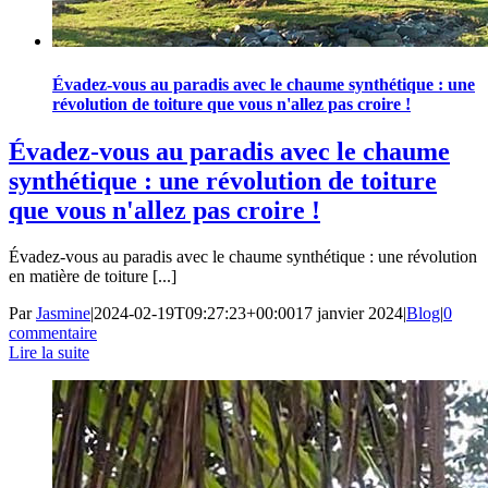
Évadez-vous au paradis avec le chaume synthétique : une
révolution de toiture que vous n'allez pas croire !
Évadez-vous au paradis avec le chaume
synthétique : une révolution de toiture
que vous n'allez pas croire !
Évadez-vous au paradis avec le chaume synthétique : une révolution
en matière de toiture [...]
Par
Jasmine
|
2024-02-19T09:27:23+00:00
17 janvier 2024
|
Blog
|
0
commentaire
Lire la suite