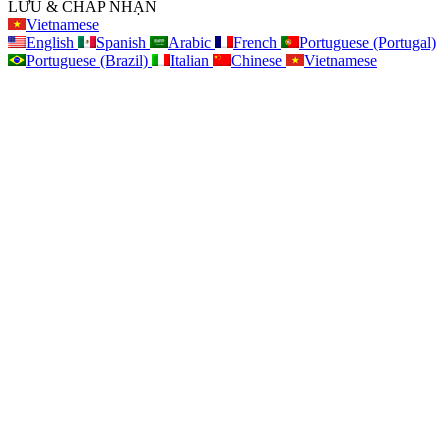
LƯU & CHẤP NHẬN
Vietnamese
English
Spanish
Arabic
French
Portuguese (Portugal)
Portuguese (Brazil)
Italian
Chinese
Vietnamese
Lên
đầu
trang