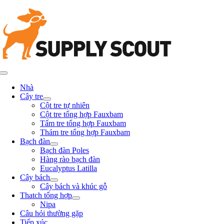
Chuyển
đến
phần
nội
dung
Chuyển
đổi
Nhà
điều
Cây tre
hướng
Cột tre tự nhiên
thành
Cột tre tổng hợp Fauxbam
Tấm tre tổng hợp Fauxbam
Thảm tre tổng hợp Fauxbam
Bạch đàn
Bạch đàn Poles
Hàng rào bạch đàn
Eucalyptus Latilla
Cây bách
Cây bách và khúc gỗ
Thatch tổng hợp
Nipa
Câu hỏi thường gặp
Tiếp xúc