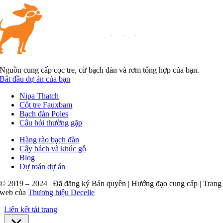
Nguồn cung cấp cọc tre, cừ bạch đàn và rơm tổng hợp của bạn.
Bắt đầu dự án của bạn
Nipa Thatch
Cột tre Fauxbam
Bạch đàn Poles
Câu hỏi thường gặp
Hàng rào bạch đàn
Cây bách và khúc gỗ
Blog
Dự toán dự án
© 2019 – 2024 | Đã đăng ký Bản quyền | Hướng đạo cung cấp | Trang
web của
Thương hiệu Decelle
Liên kết tải trang